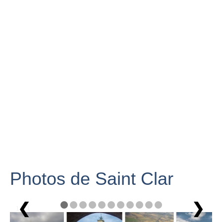
Photos de Saint Clar
❮
❯
1 / 11