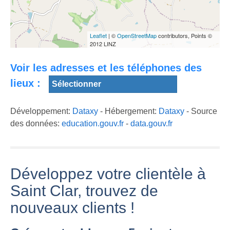
2018
Leaflet
| ©
OpenStreetMap
contributors, Points ©
2012 LINZ
Voir les adresses et les téléphones des
lieux :
Développement:
Dataxy
- Hébergement:
Dataxy
- Source
des données:
education.gouv.fr
-
data.gouv.fr
Développez votre clientèle à
Saint Clar, trouvez de
nouveaux clients !