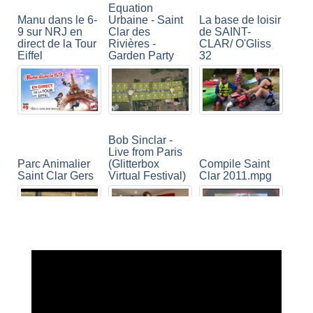
Equation
Manu dans le 6-
Urbaine - Saint
La base de loisir
9 sur NRJ en
Clar des
de SAINT-
direct de la Tour
Rivières -
CLAR/ O'Gliss
Eiffel
Garden Party
32
Bob Sinclar -
Live from Paris
Parc Animalier
(Glitterbox
Compile Saint
Saint Clar Gers
Virtual Festival)
Clar 2011.mpg
D' Artagnan
Corona live -
BAND la
Bob Sinclar -
Avenir Muretain
tournée des
Disco Session -
Karaté à Saint
confinés
21/3/2020
Clar de Rivière
et Lherm 31600