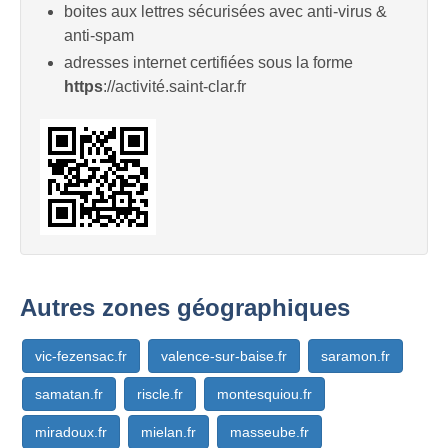
boites aux lettres sécurisées avec anti-virus &
anti-spam
adresses internet certifiées sous la forme
https
://activité.saint-clar.fr
Autres zones géographiques
vic-fezensac.fr
valence-sur-baise.fr
saramon.fr
samatan.fr
riscle.fr
montesquiou.fr
miradoux.fr
mielan.fr
masseube.fr