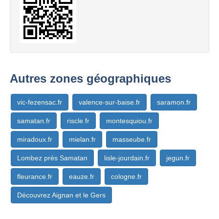
Autres zones géographiques
vic-fezensac.fr
valence-sur-baise.fr
saramon.fr
samatan.fr
riscle.fr
montesquiou.fr
miradoux.fr
mielan.fr
masseube.fr
Lombez prés Samatan
lisle-jourdain.fr
jegun.fr
fleurance.fr
eauze.fr
cologne.fr
Découvrez Aignan et le Gers