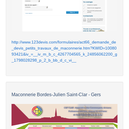
http://www.123devis.com/formulaires/act66_demande_de
_devis_petits_travaux_de_maconnerie.htm?KWID=10080
93421&iv_=__iv_m_b_c_4267704565_k_24856062200_g
_1798028298_p_2_b_bb_d_c_vi__
Maconnerie Bordes-Julien Saint-Clar - Gers